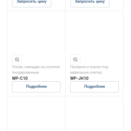
Запросить цену
Запросить цену
Уголки, накладки на ступени/
Профили и пороги под
Анодированные
кафельную плитку/
WP-C10
Анодированные
WP-JH10
Подробнее
Подробнее