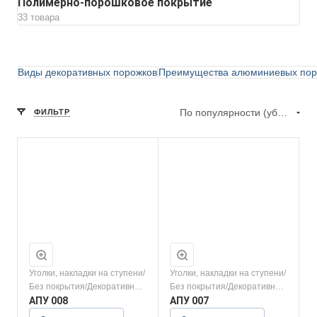
Полимерно-порошковое покрытие
33 товара
Виды декоративных порожков
Преимущества алюминиевых пор
По популярности (убывание)
ФИЛЬТР
Уголки, накладки на ступени/
Уголки, накладки на ступени/
Без покрытия/Декоративное
Без покрытия/Декоративное
покрытие/Полимерно-
АПУ 008
покрытие/Полимерно-
АПУ 007
порошковое покрытие
порошковое покрытие